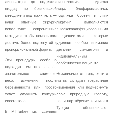
липосакции до подтяжки
ринопластика, подтяжка
ягодиц по бразильской
лица, блефаропластика,
методике и подтяжки тела —
подтяжка бровей и лип-
наши опытные хирурги
лифтинг, выполняются
используют современные
высококвалифицированными
методики, чтобы помочь вам
специалистами, которые
достичь более подтянутой и
уделяют особое внимание
пропорциональной формы.
деталям, симметрии и
индивидуальным
Эти процедуры особенно
особенностям пациента.
подходят тем, кто перенёс
значительное снижение
Независимо от того, хотите
веса, изменения после
ли вы сгладить возрастные
беременности или просто
изменения или подчеркнуть
хочет улучшить контуры
свою природную красоту,
своего тела.
наши партнёрские клиники в
Турции обеспечивают
В MTTurkey мы уделяем