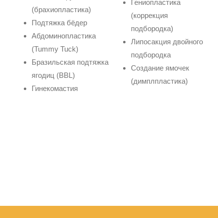
Гениопластика
(брахиопластика)
(коррекция
Подтяжка бёдер
подбородка)
Абдоминопластика
Липосакция двойного
(Tummy Tuck)
подбородка
Бразильская подтяжка
Создание ямочек
ягодиц (BBL)
(димплпластика)
Гинекомастия