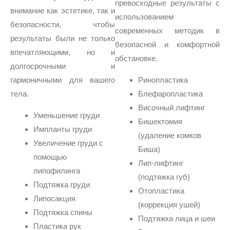
превосходные результаты с
внимание как эстетике, так и
использованием
безопасности, чтобы
современных методик в
результаты были не только
безопасной и комфортной
впечатляющими, но и
обстановке.
долгосрочными и
гармоничными для вашего
Ринопластика
тела.
Блефаропластика
Височный лифтинг
Уменьшение груди
Бишектомия
Импланты груди
(удаление комков
Увеличение груди с
Биша)
помощью
Лип-лифтинг
липофилинга
(подтяжка губ)
Подтяжка груди
Отопластика
Липосакция
(коррекция ушей)
Подтяжка спины
Подтяжка лица и шеи
Пластика рук