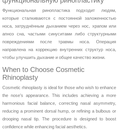
функциональную ринопластику
Функциональная ринопластика подходит людям,
которые сталкиваются с постоянной заложенностью
носа, затруднённым дыханием через нос, храпом или
апноэ сна, частыми синуситами либо структурными
повреждениями после травмы носа. Операция
направлена на коррекцию внутренних структур носа,
чтобы улучшить дыхание и общее качество жизни.
When to Choose Cosmetic
Rhinoplasty
Cosmetic rhinoplasty is ideal for those who wish to enhance
the nose’s appearance. This includes achieving a more
harmonious facial balance, correcting nasal asymmetry,
reducing a prominent dorsal hump, or refining a bulbous or
drooping nasal tip. The procedure is designed to boost
confidence while enhancing facial aesthetics.