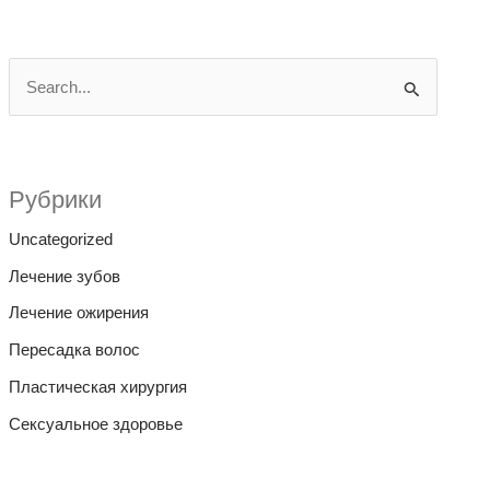
П
о
и
с
Рубрики
к
Uncategorized
:
Лечение зубов
Лечение ожирения
Пересадка волос
Пластическая хирургия
Сексуальное здоровье