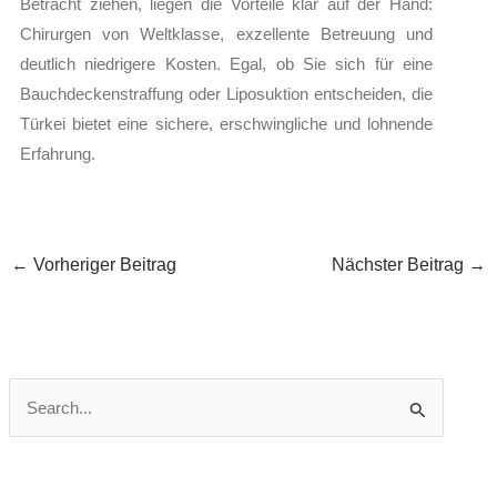
Betracht ziehen, liegen die Vorteile klar auf der Hand:
Chirurgen von Weltklasse, exzellente Betreuung und
deutlich niedrigere Kosten. Egal, ob Sie sich für eine
Bauchdeckenstraffung oder Liposuktion entscheiden, die
Türkei bietet eine sichere, erschwingliche und lohnende
Erfahrung.
←
Vorheriger Beitrag
Nächster Beitrag
→
S
u
c