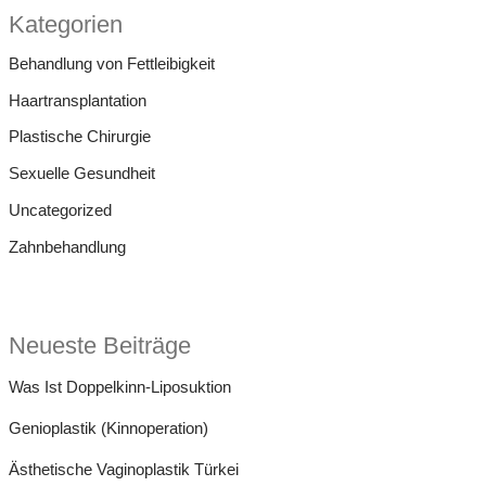
h
Kategorien
e
Behandlung von Fettleibigkeit
n
Haartransplantation
n
Plastische Chirurgie
a
Sexuelle Gesundheit
c
Uncategorized
h
:
Zahnbehandlung
Neueste Beiträge
Was Ist Doppelkinn-Liposuktion
Genioplastik (Kinnoperation)
Ästhetische Vaginoplastik Türkei