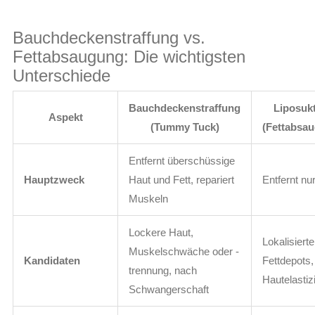
Bauchdeckenstraffung vs.
Fettabsaugung: Die wichtigsten
Unterschiede
Bauchdeckenstraffung
Liposuk
Aspekt
(Tummy Tuck)
(Fettabsa
Entfernt überschüssige
Hauptzweck
Haut und Fett, repariert
Entfernt nur
Muskeln
Lockere Haut,
Lokalisierte
Muskelschwäche oder -
Kandidaten
Fettdepots,
trennung, nach
Hautelastizi
Schwangerschaft