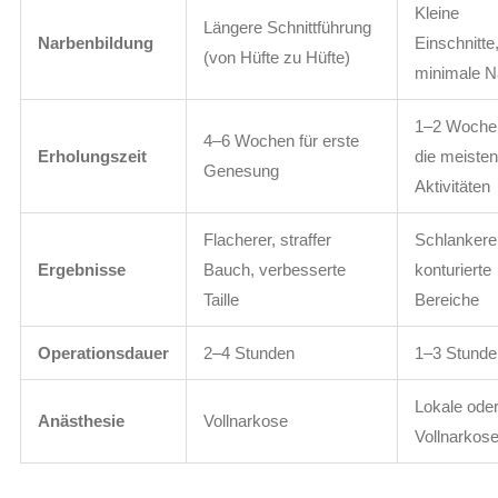
Kleine
Längere Schnittführung
Narbenbildung
Einschnitte
(von Hüfte zu Hüfte)
minimale N
1–2 Wochen
4–6 Wochen für erste
Erholungszeit
die meiste
Genesung
Aktivitäten
Flacherer, straffer
Schlankere
Ergebnisse
Bauch, verbesserte
konturierte
Taille
Bereiche
Operationsdauer
2–4 Stunden
1–3 Stunde
Lokale ode
Anästhesie
Vollnarkose
Vollnarkos