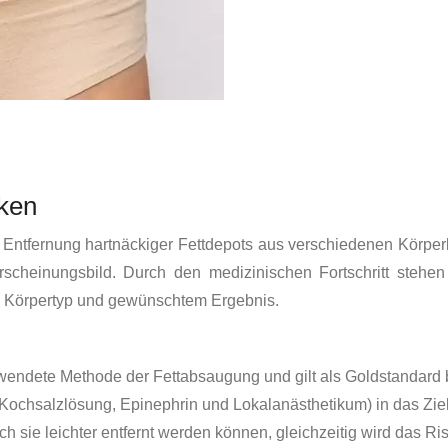
iken
ur Entfernung hartnäckiger Fettdepots aus verschiedenen Körpe
 Erscheinungsbild. Durch den medizinischen Fortschritt steh
ach Körpertyp und gewünschtem Ergebnis.
endete Methode der Fettabsaugung und gilt als Goldstandard b
Kochsalzlösung, Epinephrin und Lokalanästhetikum) in das Zielge
h sie leichter entfernt werden können, gleichzeitig wird das Ri