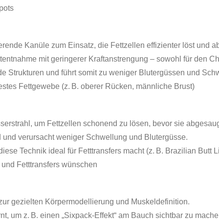
pots
nde Kanüle zum Einsatz, die Fettzellen effizienter löst und a
tentnahme mit geringerer Kraftanstrengung – sowohl für den Ch
de Strukturen und führt somit zu weniger Blutergüssen und Sch
estes Fettgewebe (z. B. oberer Rücken, männliche Brust)
erstrahl, um Fettzellen schonend zu lösen, bevor sie abgesau
 und verursacht weniger Schwellung und Blutergüsse.
diese Technik ideal für Fetttransfers macht (z. B. Brazilian Butt 
g und Fetttransfers wünschen
 zur gezielten Körpermodellierung und Muskeldefinition.
rnt, um z. B. einen „Sixpack-Effekt“ am Bauch sichtbar zu mache