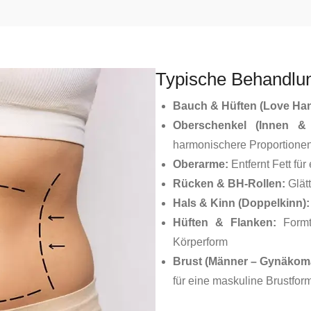
Typische Behandlu
Bauch & Hüften (Love Han
Oberschenkel (Innen &
harmonischere Proportione
Oberarme:
Entfernt Fett für
Rücken & BH-Rollen:
Glätt
Hals & Kinn (Doppelkinn):
Hüften & Flanken:
Formt
Körperform
Brust (Männer – Gynäkoma
für eine maskuline Brustfor