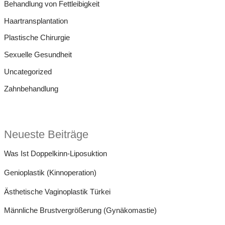
Behandlung von Fettleibigkeit
n
Haartransplantation
n
Plastische Chirurgie
a
Sexuelle Gesundheit
c
Uncategorized
h
:
Zahnbehandlung
Neueste Beiträge
Was Ist Doppelkinn-Liposuktion
Genioplastik (Kinnoperation)
Ästhetische Vaginoplastik Türkei
Männliche Brustvergrößerung (Gynäkomastie)